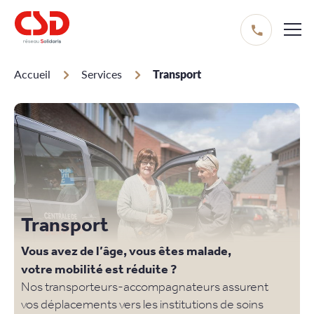
Aller
au
contenu
principal
Accueil
Services
Transport
Fil
d'Ariane
Transport
Vous avez de l’âge, vous êtes malade,
votre mobilité est réduite ?
Nos transporteurs-accompagnateurs assurent
vos déplacements vers les institutions de soins