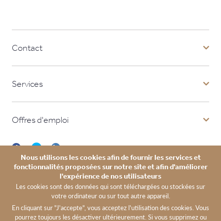
Contact
Services
Offres d'emploi
Menu
Nous utilisons les cookies afin de fournir les services et
fonctionnalités proposées sur notre site et afin d'améliorer
Réseaux
l'expérience de nos utilisateurs
Les cookies sont des données qui sont téléchargées ou stockées sur
Sociaux
Menu
votre ordinateur ou sur tout autre appareil.
partenaires
En cliquant sur "J'accepte", vous acceptez l'utilisation des cookies. Vous
pourrez toujours les désactiver ultérieurement. Si vous supprimez ou